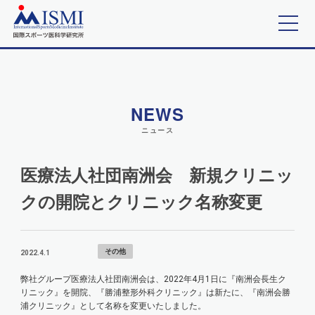
トップ
ニュース
業務内容
NEWS
ニュース
スタッフ紹介
医療法人社団南洲会 新規クリニッ
会社概要
クの開院とクリニック名称変更
お問合せ
その他
2022.4.1
弊社グループ医療法人社団南洲会は、2022年4月1日に『南洲会長生ク
オンラインショップ
リニック』を開院、『勝浦整形外科クリニック』は新たに、
『南洲会勝
浦クリニック』
として名称を変更いたしました。